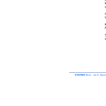
STEPBIO S.r.l.
- via P. Nann