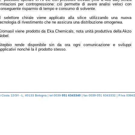
limitazioni per contropressione: ciò permette di avere analisi veloci con
conseguente risparmio di tempo e consumo di solvente.
Il selettore chirale viene applicato alla silice utilizzando una nuova
tecnologia di rivestimento che ne assicura una distribuzione omogenea.
Kromasil viene prodotto da Eka Chemicals, nota unità produttiva della Akzo
Nobel.
Stepbio rende disponibile sin da ora ogni comunicazione e sviluppi
applicativi nonché la il prodotto stesso.
i Costa 12/3/I - L, 40133 Bologna | tel 0039
051 6343340
| fax 0039 051 6343332 | P.Iva 0394