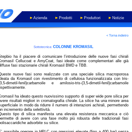
Azienda
Prodotti
Produttori
Notizie
- WORK IN PROGRESS -
< Torna indietro
COLONNE KROMASIL
Sottotecnica:
Stepbio ha il piacere di comunicare l’introduzione delle nuove fasi chirali
Kromasil Cellucoat e AmyCoat, fasi ideate come complementari alle già
diffuse fasi stazionarie chirali Kromasil BMD e TBB.
Queste nuove fasi sono realizzate con una speciale silica macroporosa
ideata da Kromasil con rivestimento di cellulosa funzionalizzata con tris-
(3,5-dimetil-fenil)carbamoile e amilosio-tris-(3,5-dimetil-fenil)carbamoile
rispettivamente.
Kromasil ha ideato questo nuovissimo supporto di super wide pore silica per
avere risultati migliori in cromatografia chirale. La silice ha una minore area
superficiale in modo da ridurre il numero di interazioni achirali, permettendo
un incremento della selettività.
Questo tipo di silica manifesta una elevata resistenza meccanica e ciò
permette di avere con una fase molto più robusta delle tradizionali fasi
polisaccaridiche adsorbite su silice.
E’ possibile operare in HPLC con pressioni elevate (fino a 400 bar) senza