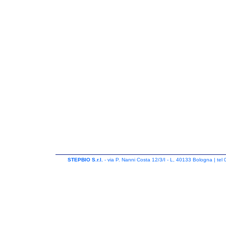
STEPBIO S.r.l.
- via P. Nanni Costa 12/3/I - L, 40133 Bologna | tel