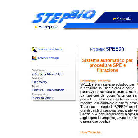
Azienda
Homepage
- WORK IN PROGRES
SPEEDY
Prodotto:
Scarica la scheda
Richiedi dettagli
Sistema automatico per
procedure SPE e
filtrazione
Produttore:
ZINSSER ANALYTIC
Divisione:
Descrizione Prodotto:
Discovery
SPEEDY è un sistema robotico per
Tecnica:
l’Estrazione in Fase Solida e per la
Chimica Combinatoria
purificazione su piastre filtranti a 96 p
Sottotecnica:
La stazione da vuoto fa tenuta sen
Purificazione 1
permettere al braccio robotico di aprire 
raccolta, e di cambiare le piastre filtra
Tutto questo rende lo SPEEDY un sis
grandi batch di campioni senza interven
Grazie ai 4 aghi indipendenti a spazi
aggiungere il campione, lavare le colon
o pressione positiva.
Note Tecniche: