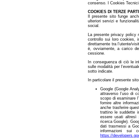
consenso. I Cookies Tecnici
COOKIES DI TERZE PART
Il presente sito funge anche
ulteriori servizi e funzionali
social.
La presente privacy policy n
controllo sui loro cookies, i
direttamente tra l’utente/vis
è, ovviamente, a carico de
cessione.
In conseguenza di ciò le inf
sulle modalità per l’eventual
sotto indicate.
In particolare il presente si
Google (Google Analy
attraverso l’uso di c
scopo di esaminare l’u
fornire altre informa
anche trasferire quest
trattino le suddette
essere usati altresì 
ricerca Google). Goog
dati trasmessi a Goog
informazioni sui 
https://developers.go