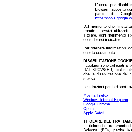
L’utente può disabili
browser l’apposito com
parte di Googl
https://tools.google.
Dal momento che l’installaz
tramite i servizi utilizzat
Titolare, ogni riferimento s
considerarsi indicativo.
Per ottenere informazioni com
questo documento.
DISABILITAZIONE COOKI
I cookies sono collegati
DAL BROWSER, così rifiutan
che la disabilitazione dei c
stesso.
Le istruzioni per la disabili
Mozilla Firefox
Windows Internet Explorer
Google Chrome
Opera
Apple Safari
TITOLARE DEL TRATTAME
Il Titolare del Trattamento
Bologna (BO), partita iv