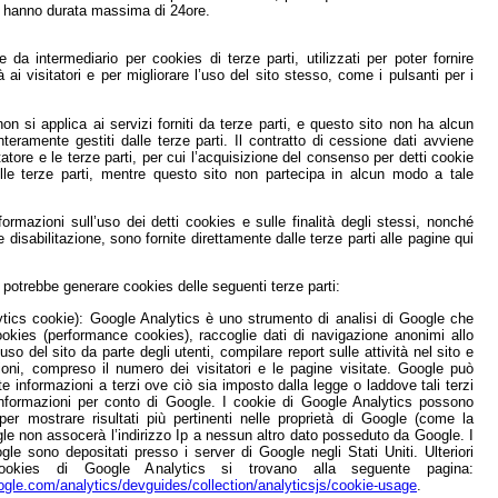
 hanno durata massima di 24ore.
I
 da intermediario per cookies di terze parti, utilizzati per poter fornire
tà ai visitatori e per migliorare l’uso del sito stesso, come i pulsanti per i
on si applica ai servizi forniti da terze parti, e questo sito non ha alcun
nteramente gestiti dalle terze parti. Il contratto di cessione dati avviene
itatore e le terze parti, per cui l’acquisizione del consenso per detti cookie
lle terze parti, mentre questo sito non partecipa in alcun modo a tale
ormazioni sull’uso dei detti cookies e sulle finalità degli stessi, nonché
e disabilitazione, sono fornite direttamente dalle terze parti alle pagine qui
to potrebbe generare cookies delle seguenti terze parti:
tics cookie): Google Analytics è uno strumento di analisi di Google che
ookies (performance cookies), raccoglie dati di navigazione anonimi allo
so del sito da parte degli utenti, compilare report sulle attività nel sito e
zioni, compreso il numero dei visitatori e le pagine visitate. Google può
e informazioni a terzi ove ciò sia imposto dalla legge o laddove tali terzi
 informazioni per conto di Google. I cookie di Google Analytics possono
per mostrare risultati più pertinenti nelle proprietà di Google (come la
le non assocerà l’indirizzo Ip a nessun altro dato posseduto da Google. I
le sono depositati presso i server di Google negli Stati Uniti. Ulteriori
cookies di Google Analytics si trovano alla seguente pagina:
ogle.com/analytics/devguides/collection/analyticsjs/cookie-usage
.