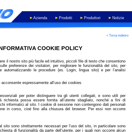
Azienda
Prodotti
Produttori
Notizie
- WORK IN PROGRESS -
< Torna indietro
INFORMATIVA COOKIE POLICY
re il nostro sito più facile ed intuitivo, piccoli file di testo che consentono
lle preferenze dei visitatori, per migliorare le funzionalità del sito, per
e automatizzando le procedure (es. Login, lingua sito) e per l’analisi
tore acconsente espressamente all’uso dei cookies.
senziali per poter distinguere tra gli utenti collegati, e sono utili per
à richiesta possa essere fornita all’utente sbagliato, nonché a fini di
chi informatici al sito. I cookie di sessione non contengono dati personali
ne in corso, cioè fino alla chiusura del browser. Per essi non occorre
dal sito sono strettamente necessari per l’uso del sito, in particolare sono
chiesta di funzionalità da parte dell’utente, per i quali non occorre alcun