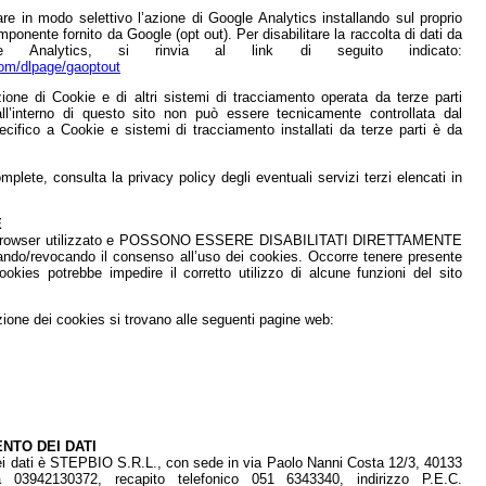
tare in modo selettivo l’azione di Google Analytics installando sul proprio
ponente fornito da Google (opt out). Per disabilitare la raccolta di dati da
e Analytics, si rinvia al link di seguito indicato:
com/dlpage/gaoptout
ione di Cookie e di altri sistemi di tracciamento operata da terze parti
i all’interno di questo sito non può essere tecnicamente controllata dal
pecifico a Cookie e sistemi di tracciamento installati da terze parti è da
plete, consulta la privacy policy degli eventuali servizi terzi elencati in
E
 al browser utilizzato e POSSONO ESSERE DISABILITATI DIRETTAMENTE
do/revocando il consenso all’uso dei cookies. Occorre tenere presente
ookies potrebbe impedire il corretto utilizzo di alcune funzioni del sito
tazione dei cookies si trovano alle seguenti pagine web:
NTO DEI DATI
 dei dati è STEPBIO S.R.L., con sede in via Paolo Nanni Costa 12/3, 40133
a 03942130372, recapito telefonico 051 6343340, indirizzo P.E.C.