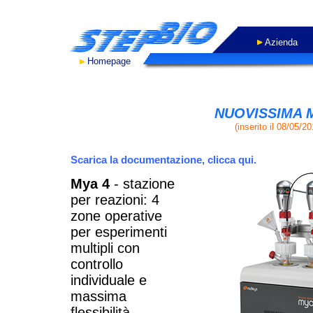
Azienda
Homepage
- WORK IN PROGRES
NUOVISSIMA 
(inserito il 08/05/20
Scarica la documentazione, clicca qui.
Mya 4
- stazione
per reazioni: 4
zone operative
per esperimenti
multipli con
controllo
individuale e
massima
flessibilità.